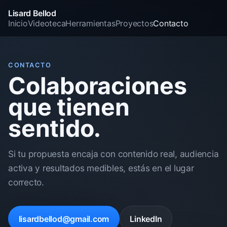
Lisard Bellod
Inicio
Videoteca
Herramientas
Proyectos
Contacto
CONTACTO
Colaboraciones
que tienen
sentido.
Si tu propuesta encaja con contenido real, audiencia
activa y resultados medibles, estás en el lugar
correcto.
lisardbellod@gmail.com
LinkedIn