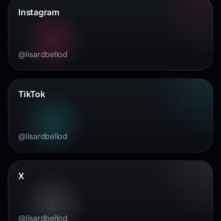
Instagram
@lisardbellod
TikTok
@lisardbellod
X
@lisardbellod