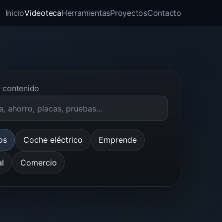
Inicio
Videoteca
Herramientas
Proyectos
Contacto
 contenido
os
Coche eléctrico
Emprende
al
Comercio