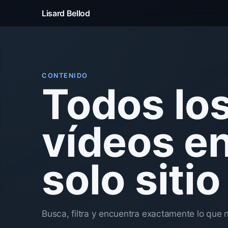
Lisard Bellod
CONTENIDO
Todos lo
vídeos e
solo sitio
Busca, filtra y encuentra exactamente lo que 